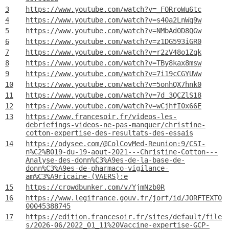
3
https://www.youtube.com/watch?v=_FORroWu6tc
4
https://www.youtube.com/watch?v=s40a2LnWq9w
5
https://www.youtube.com/watch?v=NMbAd0D8QGw
6
https://www.youtube.com/watch?v=z1DG593iGR0
7
https://www.youtube.com/watch?v=r2zV48o1Zqk
8
https://www.youtube.com/watch?v=TBy8kax8msw
9
https://www.youtube.com/watch?v=7i19cCGYUWw
10
https://www.youtube.com/watch?v=5onhQX7hnk0
11
https://www.youtube.com/watch?v=7d_3QCZlS18
12
https://www.youtube.com/watch?v=wCjhfI0x66E
13
https://www.francesoir.fr/videos-les-
debriefings-videos-ne-pas-manquer/christine-
cotton-expertise-des-resultats-des-essais
14
https://odysee.com/@ColCovMed-Reunion:9/CSI-
n%C2%B019-du-19-aout-2021---Christine-Cotton---
Analyse-des-donn%C3%A9es-de-la-base-de-
donn%C3%A9es-de-pharmaco-vigilance-
am%C3%A9ricaine-(VAERS):e
15
https://crowdbunker.com/v/YjmNzb0R
16
https://www.legifrance.gouv.fr/jorf/id/JORFTEXT0
00045388745
17
https://edition.francesoir.fr/sites/default/file
s/2026-06/2022_01_11%20Vaccine-expertise-GCP-