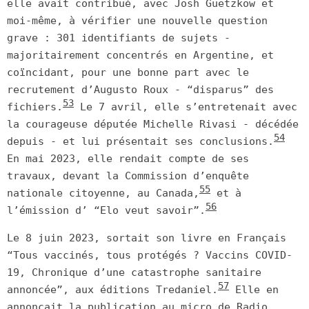
elle avait contribué, avec Josh Guetzkow et
moi-même, à vérifier une nouvelle question
grave : 301 identifiants de sujets -
majoritairement concentrés en Argentine, et
coïncidant, pour une bonne part avec le
recrutement d’Augusto Roux - “disparus” des
53
fichiers.
Le 7 avril, elle s’entretenait avec
la courageuse députée Michelle Rivasi - décédée
54
depuis - et lui présentait ses conclusions.
En mai 2023, elle rendait compte de ses
travaux, devant la Commission d’enquête
55
nationale citoyenne, au Canada,
et à
56
l’émission d’ “Elo veut savoir”.
Le 8 juin 2023, sortait son livre en Français
“Tous vaccinés, tous protégés ? Vaccins COVID-
19, Chronique d’une catastrophe sanitaire
57
annoncée”, aux éditions Tredaniel.
Elle en
annonçait la publication au micro de Radio