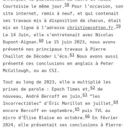
58
Courtoisie le même jour.
Pour l’occasion, son
site internet, remis à neuf, et qui contenait
ses travaux mis à disposition de chacun, était
59
mis en ligne à l’adresse
christinecotton.fr
.
Le 14 Juin, elle s’entretenait avec Nicolas
60
Dupont-Aignan.
Le 15 juin 2023, nous avons
présenté nos principaux travaux à Pierre
61
Chaillot de Décoder L’éco.
Nous avons aussi
présenté ces conclusions en anglais à Peter
McCullough, ou au CSI.
Tout au long de 2023, elle a multiplié les
62
prises de parole : Epoch Times et,
de
63
nouveau, André Bercoff en juin,
“les
64
Incorrectibles” d’Éric Morillot en juillet,
65
encore Bercoff en septembre,
puis TVL au
66
micro d’Élise Blaise en octobre.
En février
2024, elle présentait ses conclusions à Pierre-